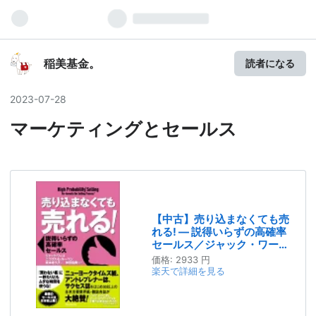
稲美基金。
読者になる
2023
-
07
-
28
マーケティングとセールス
【中古】売り込まなくても売
れる! — 説得いらずの高確率
セールス／ジャック・ワー
ス、ニコラス・E・ルーベ
価格:
2933 円
ン、坂本 希久子、神田 昌典
楽天で詳細を見る